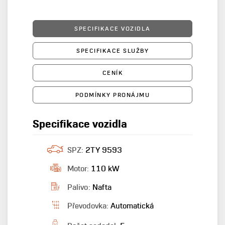
SPECIFIKACE VOZIDLA
SPECIFIKACE SLUŽBY
CENÍK
PODMÍNKY PRONÁJMU
Specifikace vozidla
SPZ:
2TY 9593
Motor:
110 kW
Palivo:
Nafta
Převodovka:
Automatická