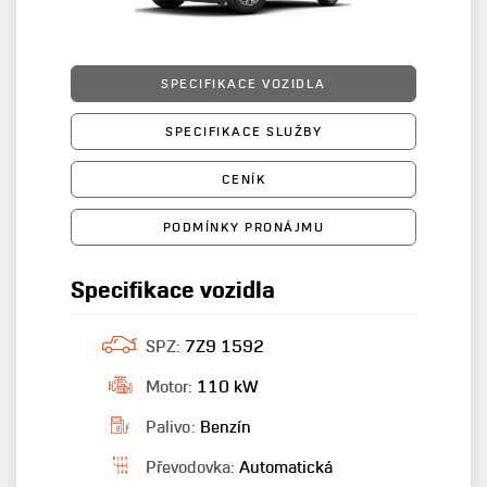
SPECIFIKACE VOZIDLA
SPECIFIKACE SLUŽBY
CENÍK
PODMÍNKY PRONÁJMU
Specifikace vozidla
SPZ:
7Z9 1592
Motor:
110 kW
Palivo:
Benzín
Převodovka:
Automatická