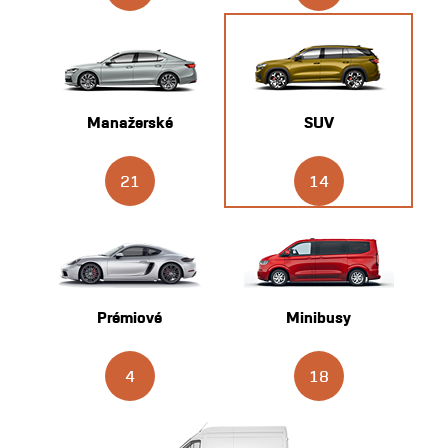
Manažerské
SUV
21
14
Prémiové
Minibusy
4
18