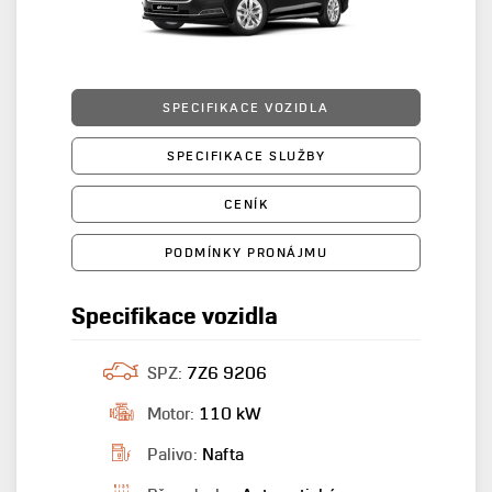
SPECIFIKACE VOZIDLA
SPECIFIKACE SLUŽBY
CENÍK
PODMÍNKY PRONÁJMU
Specifikace vozidla
SPZ:
7Z6 9206
Motor:
110 kW
Palivo:
Nafta