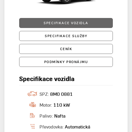
SPECIFIKACE VOZIDLA
SPECIFIKACE SLUŽBY
CENÍK
PODMÍNKY PRONÁJMU
Specifikace vozidla
SPZ:
8M0 0881
Motor:
110 kW
Palivo:
Nafta
Převodovka:
Automatická