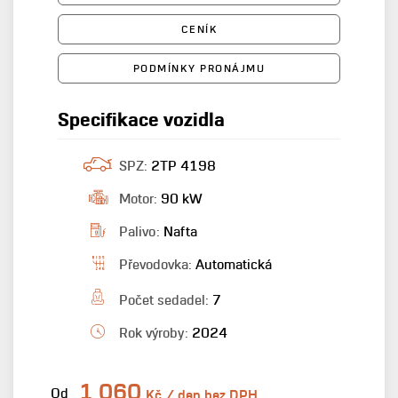
CENÍK
PODMÍNKY PRONÁJMU
Specifikace vozidla
SPZ:
2TP 4198
Motor:
90 kW
Palivo:
Nafta
Převodovka:
Automatická
Počet sedadel:
7
Rok výroby:
2024
1 060
Od
Kč / den bez DPH