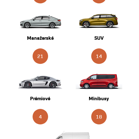
Manažerské
SUV
21
14
Prémiové
Minibusy
4
18